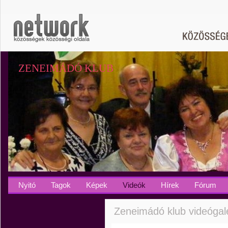
ZENEIMÁDÓ KLUB
Nyitó
Tagok
Képek
Videók
Hírek
Fórum
Zeneimádó klub videógalé