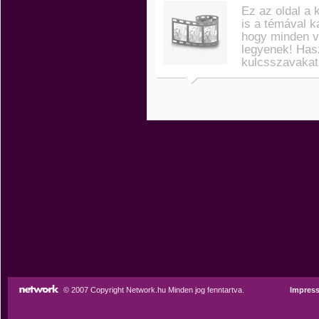
Ez az oldal a 
is a témával k
hogy minden v
legyenek! Has
kulcsszavakat
© 2007 Copyright Network.hu Minden jog fenntartva.
Impres