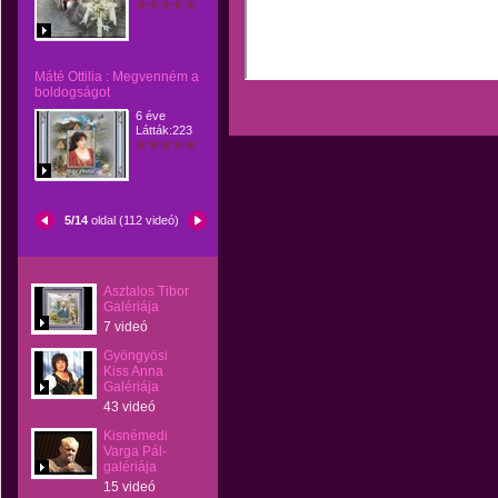
Máté Ottilia : Megvenném a
boldogságot
6 éve
Látták:223
5/14
oldal (112 videó)
Asztalos Tibor
Galériája
7 videó
Gyöngyösi
Kiss Anna
Galériája
43 videó
Kisnémedi
Varga Pál-
galériája
15 videó