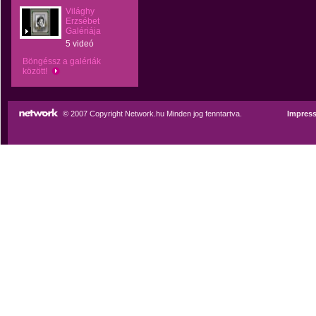
Világhy
Erzsébet
Galériája
5 videó
Böngéssz a galériák
között!
© 2007 Copyright Network.hu Minden jog fenntartva.
Impres