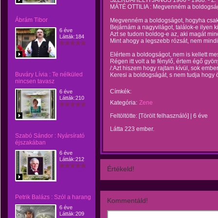
SZERDAHELYI JÁNOS 1906 - 1988. - Z.
MÁTÉ OTTILIA : Megvenném a boldogsá
Ábrám Tibor
Megvenném a boldogságot, hogyha csak
Bejárnám a nagyvilágot, találok-e ilyen 
6 éve
Azt se tudom boldog-e az, aki magát mi
Látták:184
Mint ahogy a legszebb rózsát, nem mind
Elértem a boldogságot, nem is kellett m
Régen itt volt a te fénylő, értem égő gy
/:Azt hiszem hogy rajtam kívül, sok emb
Buváry Lívia : Te nélküled
Keresi a boldogságát, s nem tudja hogy
nincsen tavasz
Címkék:
6 éve
Látták:210
Kategória:
Zene
Feltöltötte:
[Törölt felhasználó]
|
6 éve
Látta 223 ember.
Szabó Sándor : Nyársírató
éjszakában
6 éve
Látták:212
Értékeld!
Petrik Balázs : Szól a harang
Kommentáld!
6 éve
Látták:209