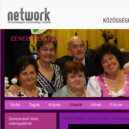
ZENEIMÁDÓ KLUB
Nyitó
Tagok
Képek
Videók
Hírek
Fórum
Máté Ottilia : Megvenném a boldog
Zeneimádó klub
videógalériái