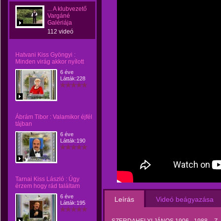
... A klubvezető
Vargáné
Galériája
112 videó
Hatvani Kiss Gyöngyi :
Minden virág akkor nyílott
6 éve
Látták:228
Ábrám Tibor : Valamikor éjfél
tájban
6 éve
Látták:190
Tarnai Kiss László : Úgy
érzem hogy rád találtam
6 éve
Leírás
Videó beágyazása
Látták:195