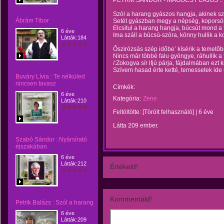
PETRIK SÁNDOR - MAGÓCSY LAJOS ..
Szól a harang gyászos hangja, akinek sz
Ábrám Tibor
Setét gyászban megy a népség, koporsó
Elcsitul a harang hangja, búcsút mond a 
6 éve
Ima száll a búcsú-szóra, könny hullik a k
Látták:184
Őszirózsás szép időbe’ kísérik a temetőb
Nincs már többé falu gyöngye, ráhullik a
/:Zokogva sír ifjú párja, fájdalmában ezt ki
Szívem hasad érte ketté, temessetek ide 
Buváry Lívia : Te nélküled
nincsen tavasz
Címkék:
6 éve
Kategória:
Zene
Látták:210
Feltöltötte:
[Törölt felhasználó]
|
6 éve
Látta 209 ember.
Szabó Sándor : Nyársírató
éjszakában
6 éve
Látták:212
Értékeld!
Kommentáld!
Petrik Balázs : Szól a harang
6 éve
Látták:209