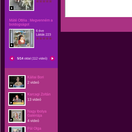
Máté Ottilia : Megvenném a
boldogságot
6 éve
Látták:223
5/14
oldal (112 videó)
Kállai Bori
2 videó
Karcagi Zoltán
13 videó
Nagy Ibolya
Galériája
4 videó
Pál Olga