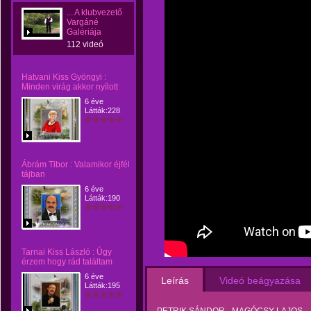
... A klubvezető
Vargáné
Galériája
112 videó
Hatvani Kiss Gyöngyi :
Minden virág akkor nyílott
6 éve
Látták:228
Ábrám Tibor : Valamikor éjfél
tájban
6 éve
Látták:190
Tarnai Kiss László : Úgy
érzem hogy rád találtam
6 éve
Leírás
Videó beágyazása
Látták:195