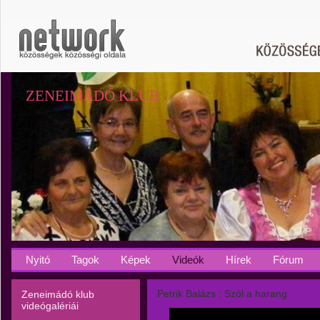
ZENEIMÁDÓ KLUB
Nyitó
Tagok
Képek
Videók
Hírek
Fórum
Petrik Balázs : Szól a harang
Zeneimádó klub
videógalériái