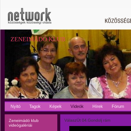
ZENEIMÁDÓ KLUB
Nyitó
Tagok
Képek
Videók
Hírek
Fórum
VálaszÚt 04.Gondolj rám
Zeneimádó klub
videógalériái