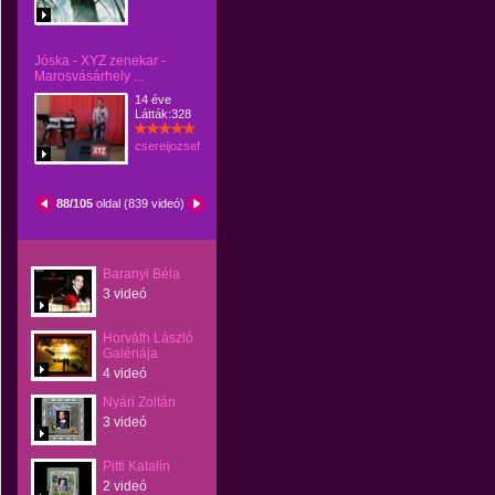
Jóska - XYZ zenekar -
Marosvásárhely ...
14 éve
Látták:328
csereijozsef
88/105
oldal (839 videó)
Baranyi Béla
3 videó
Horváth László
Galériája
4 videó
Nyári Zoltán
3 videó
Pitti Katalin
2 videó