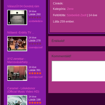
Címkék:
VálaszÚt 04.Gondolj rám
Kategória:
Zene
14 éve
Látták:260
Feltöltötte:
Szebelédi Zsolt
|
14 éve
szebeledizsolt
Látta 259 ember.
Nótaest -Erdély TV ...
14 éve
Értékeld!
Látták:278
csereijozsef
Kommentáld!
XYZ zenekar -
Marosvásárhely ...
14 éve
Látták:391
csereijozsef
Caramel - Lélekdonor
(Official Music Video HD)
14 éve
Látták:198