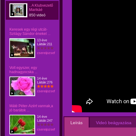
.. A Klubvezető
Marikáé
850 videó
Keresek egy régi utcát-
Szilágy Sándor énekel ...
13 éve
Látták:211
csereijozsef
Volt egyszer, egy
hadnagyocska ...
14 éve
Látták:276
csereijozsef
Máté Péter-Azért vannak,a
jó barátok ...
14 éve
Látták:247
Leírás
Videó beágyazása
csereijozsef