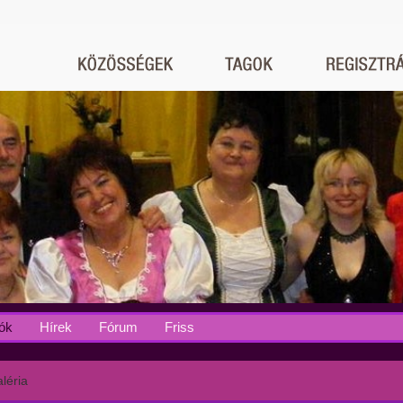
ók
Hírek
Fórum
Friss
léria