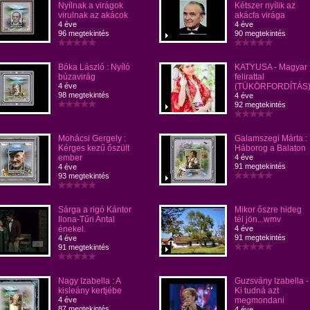
Nyílnak a virágok
Kétszer nyílik az
virulnak az akácok
akácfa virága
4 éve
4 éve
96 megtekintés
90 megtekintés
Bóka László : Nyíló
KATYUSA - Magyar
búzavirág
felirattal
4 éve
(TÜKÖRFORDÍTÁS
98 megtekintés
4 éve
92 megtekintés
Mohácsi Gergely :
Galamszegi Márta :
Kérges kezű őszült
Háborog a Balaton
ember
4 éve
91 megtekintés
4 éve
93 megtekintés
Sárga a rigó Kántor
Mikor őszre hideg
Ilona-Tűri Antal
tél jön...wmv
énekel.
4 éve
91 megtekintés
4 éve
91 megtekintés
Nagy Izabella : A
Guzsvány Izabella -
kisleány kertjébe
Ki tudná azt
4 éve
megmondani
87 megtekintés
4 éve