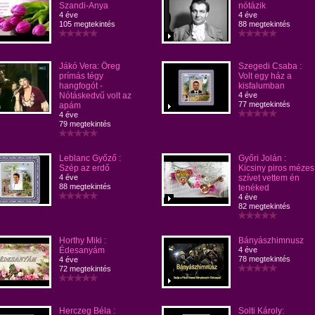
Szandi-Anya
nótázik
4 éve
4 éve
105 megtekintés
88 megtekintés
Jákó Vera: Öreg
Szegedi Csaba :
prímás tégy
Volt egy ház a
hangfogót -
kisfalumban
Nótáskedvű volt az
4 éve
77 megtekintés
apám
4 éve
79 megtekintés
Leblanc Győző :
Győri Jolán :
Szép az erdő
Kicsiny piros mézes
4 éve
szívet vettem én
88 megtekintés
tenéked
4 éve
82 megtekintés
Horthy Miki :
Bányászhimnusz
Édesanyám
4 éve
78 megtekintés
4 éve
72 megtekintés
Herczeg Béla :
Solti Károly: