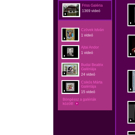
Friss Galéria
1369 videó
Czövek István
1 videó
Ajtai Andor
1 videó
Budai Beatrix
Galériája
24 videó
Csikós Márta
Galériája
15 videó
Böngéssz a galériák
között!