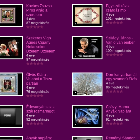
Kovács Zsuzsa :
Egy szál rózsa
Piros virág a
csárdás mix
szerelem
4 éve
101 megtekintés
4 éve
87 megtekintés
Szekeres Vigh
Szilágyi János -
Agnes Cigany
Van olyan ember
Notacsokor-
4 éve
100 megtekintés
Dzelem Dzselem
4 éve
97 megtekintés
Ötvös Klára :
Don-kanyarban áll
Valahol a Tisza
egy szomorú fűzfa
partján
4 éve
86 megtekintés
4 éve
76 megtekintés
Édesanyám azt a
Csézy: Mama -
szál rozmaringot
Anyák Napjára
4 éve
4 éve
92 megtekintés
91 megtekintés
Anyák napjára:
Reményi Sándor