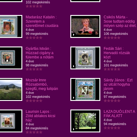
102 megtekintés
Madarász Katalin :
Csikós Márta -
Szeretem a
Sose tudtam eddig
szeretőmet csudára
milyen szép az élet.
4 éve
4 éve
99 megtekintés
106 megtekintés
Gyárfás István :
Fedák Sári :
Húzzad cigány a
Hervadó rózsák
fülembe a nótám
közt
4 éve
4 éve
98 megtekintés
101 megtekintés
Mozsár Imre
Sárdy János : Ezt
Rózsabimbó,
az utcát hogyha
szegfű, meg tulipán
járom
4 éve
4 éve
102 megtekintés
97 megtekintés
Laurisin Lajos :
LAZA DUÓ:LENT A
Zöld ablakos kicsi
FÁK ALATT
ház
4 éve
94 megtekintés
4 éve
84 megtekintés