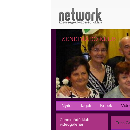
ZENEIMÁDÓ KLUB
Nyitó
Tagok
Képek
Vide
Zeneimádó klub
Friss Ga
videógalériái