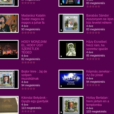
83 megtekintés
Madarász Katalin
Barabás Sándor :
Sudár magos de
Asszonyom ne írjon
magos a juhar fa
bús levelet nékem
4 éve
4 éve
93 megtekintés
83 megtekintés
HOGY MONDJAM
Házy Erzsébet:
EL, HOGY ÚGY
Nézz rám, ha
SZERETLEK
szeretsz igazán
TÉGED
4 éve
85 megtekintés
4 éve
82 megtekintés
Bojtor Imre : Jaj de
Képmás zenekar -
szépen
Az ősi jóslat
muzsikálnak
4 éve
94 megtekintés
4 éve
94 megtekintés
Kikindai Betyárok -
Hollay Bertalan :
Gyujts egy gyertyák
Nem jártam én a
4 éve
templomba
113 megtekintés
4 éve
103 megtekintés