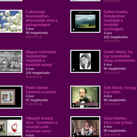
Csíkországi
Széles András-
fenyvesekben,
Kárpátokban
elhervadtak mind a
megfújták a
gyöngyvirágok.
trombitát
4 éve
(szöveggel)
98 megtekintés
4 éve
103 megtekintés
Magyar Katonadal
Szedő Miklós: Ha
Kárpátokban
úgy szeretnélek,
megfújták a
ahogy érdemelnéd
trombitát mpeg4
4 éve
94 megtekintés
4 éve
104 megtekintés
Petrik Sándor :
Solti Károly: Ha egy
Szomorú a szívem
őszi estén
4 éve
4 éve
97 megtekintés
95 megtekintés
Vitkayné Kovács
Újvári Marika -
Vera - Szeretném a
Nincs már prímás
szívedet a két
4 éve
98 megtekintés
kezembe venni
4 éve