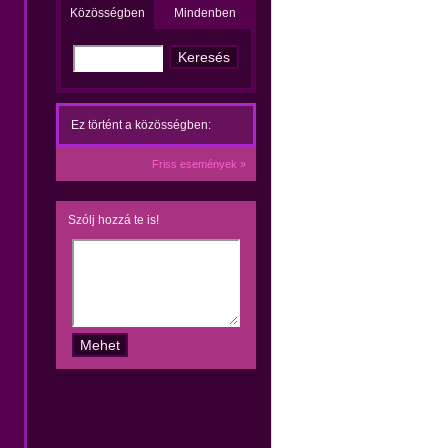
Közösségben
Mindenben
Ez történt a közösségben:
Friss események »
Szólj hozzá te is!