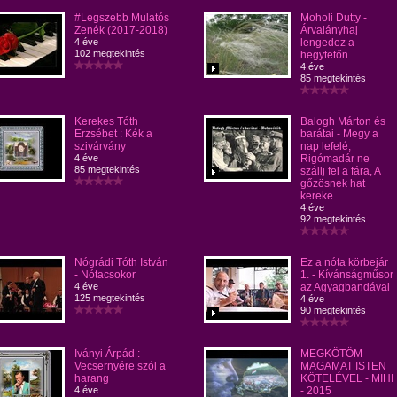
#Legszebb Mulatós
Moholi Dutty -
Zenék (2017-2018)
Árvalányhaj
4 éve
lengedez a
102 megtekintés
hegytetőn
4 éve
85 megtekintés
Kerekes Tóth
Balogh Márton és
Erzsébet : Kék a
barátai - Megy a
szivárvány
nap lefelé,
4 éve
Rigómadár ne
85 megtekintés
szállj fel a fára, A
gőzösnek hat
kereke
4 éve
92 megtekintés
Nógrádi Tóth István
Ez a nóta körbejár
- Nótacsokor
1. - Kívánságműsor
4 éve
az Agyagbandával
125 megtekintés
4 éve
90 megtekintés
Iványi Árpád :
MEGKÖTÖM
Vecsernyére szól a
MAGAMAT ISTEN
harang
KÖTELÉVEL - MIHI
4 éve
- 2015