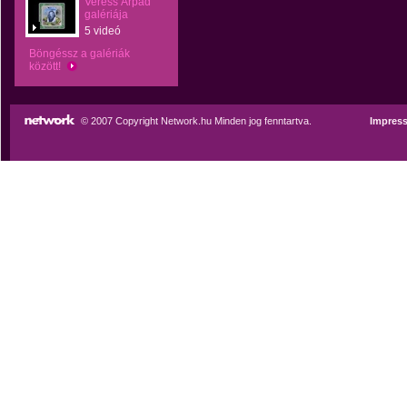
Veress Árpád
galériája
5 videó
Böngéssz a galériák
között!
© 2007 Copyright Network.hu Minden jog fenntartva.
Impres