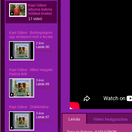
Kapi Gábor
albuma katona
nótákat énekel
17 videó
Kapi Gábor : Boldogságom
úgy elröppent mint a fecske
2 éve
Látták:90
Kapi Gábor : Mikor megyek
Galícia felé
3 éve
Látták:89
Kapi Gábor : Diákkislány
3 éve
Látták:87
Leírás
Videó beágyazása