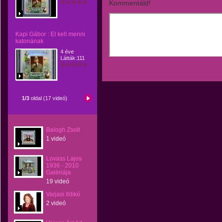
Kommentáld!
Kapi Gábor : El kell menni
katonának
4 éve
Látták:111
1/3
oldal (17 videó)
Balogh Zsolt
1 videó
Lovass Lajos
1936 - 2010
Galériája
19 videó
Varjasi Ildikó
2 videó