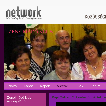
ZENEIMÁDÓ KLUB
Nyitó
Tagok
Képek
Videók
Hírek
Fórum
Kapi Gábor : Százados úr péntek re
Zeneimádó klub
videógalériái