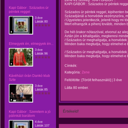
Zene és Szöveg : KAPI GÁBOR ..
KAPI GÁBOR : Százados úr péntek regge
Kapi Gábor : Százados úr
péntek reggel
Százados úr péntek reggel, kipihenten b
Századjánál a honvédek vezényszóra, m
3 éve
/:Ügyeletes jelentkezik, jelenti hogy mi tö
Látták:80
Mert elhangzik a pihenj tovább, minden b
De hét órakor nótaszóval, elvonul az ale
Aztán jön a kihallgatás, megkeresi mind
/:Százados úr meghallgatja, a honvédek j
Elmegyek én, elmegyek én...
Minden baka megtudja, hogy elmehet-e 
3 éve
/:Százados úr meghallgatja, a honvédek j
Látták:96
Minden baka megtudja, hogy elmehet-e 
Címkék:
Kategória:
Zene
Kávéházi órán Dankó klub
Szte
Feltöltötte:
[Törölt felhasználó]
|
3 éve
3 éve
Látta 80 ember.
Látták:85
Értékeld!
Kapi Gábor : Szeretem a jó
pálinkát barátom
4 éve
Látták:107