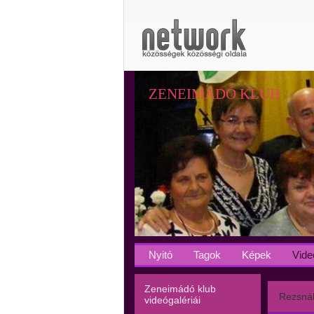
ZENEIMÁDÓ KLUB
Nyitó
Tagok
Képek
Vide
Zeneimádó klub
Rezsnák
videógalériái