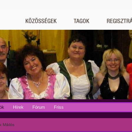
ók
Hírek
Fórum
Friss
 Miklós