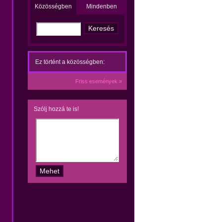
Közösségben
Mindenben
Ez történt a közösségben:
Friss események »
Szólj hozzá te is!