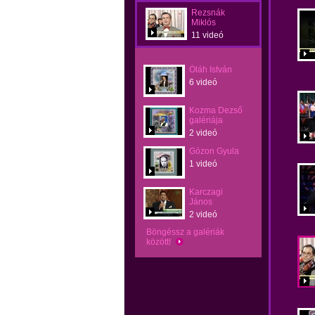
Rezsnák
Miklós
11 videó
Óláh István
6 videó
Kozma Dezső
galériája
2 videó
Gózon Gyula
1 videó
Karczagi
János
2 videó
Böngéssz a galériák
között!