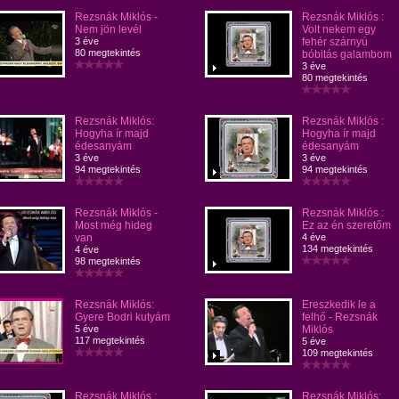
Rezsnák Miklós -
Rezsnák Miklós :
Nem jön levél
Volt nekem egy
3 éve
fehér szárnyú
80 megtekintés
bóbitás galambom
3 éve
80 megtekintés
Rezsnák Miklós:
Rezsnák Miklós :
Hogyha ír majd
Hogyha ír majd
édesanyám
édesanyám
3 éve
3 éve
94 megtekintés
94 megtekintés
Rezsnák Miklós -
Rezsnák Miklós :
Most még hideg
Ez az én szeretőm
van
4 éve
134 megtekintés
4 éve
98 megtekintés
Rezsnák Miklós:
Ereszkedik le a
Gyere Bodri kutyám
felhő - Rezsnák
5 éve
Miklós
117 megtekintés
5 éve
109 megtekintés
Rezsnák Miklós :
Rezsnák Miklós: