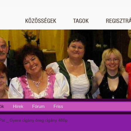
ók
Hírek
Fórum
Friss
Pál _ Gyere cigány öreg cigány 480p