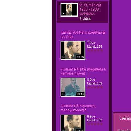
td Kálmár Pál
1900 - 1988
Galériája
7 videó
Kalmár Pál Nem szeretem a
rózsafát
7 éve
Látták:134
03:06
-Kalmár Pál Már megettem a
kenyerem javát
8 éve
Látták:133
03:13
-Kalmár Pál Valamikor
mennyi könnyet
8 éve
Leírás
Látták:152
03:06