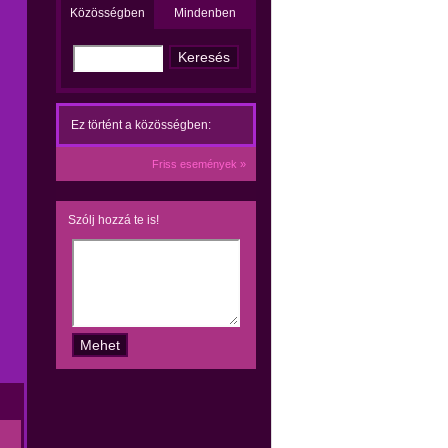
Közösségben
Mindenben
Ez történt a közösségben:
Friss események »
Szólj hozzá te is!