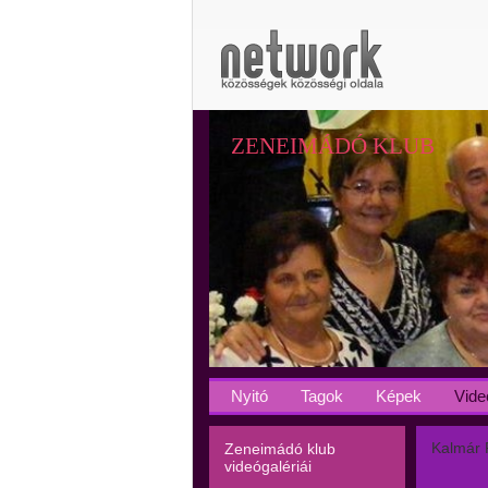
ZENEIMÁDÓ KLUB
Nyitó
Tagok
Képek
Vide
Kalmár 
Zeneimádó klub
videógalériái