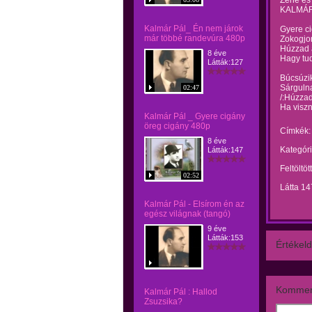
Zene és
KALMÁR 
Kalmár Pál_ Én nem járok
Gyere ci
már többé randevúra 480p
Zokogjo
Húzzad a
8 éve
Hagy tud
Látták:127
Búcsúzik
Sárgulna
02:47
/:Húzzad
Ha viszn
Kalmár Pál _ Gyere cigány
öreg cigány 480p
Címkék:
8 éve
Kategóri
Látták:147
Feltöltöt
02:52
Látta 14
Kalmár Pál - Elsírom én az
egész világnak (tangó)
9 éve
Látták:153
Értékeld
Kommen
Kalmár Pál : Hallod
Zsuzsika?