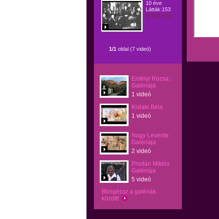
10 éve
Látták:153
1/1
oldal (7 videó)
Erdélyi Rózsa :
Galériája
1 videó
Kislaki Béla
1 videó
Nagy Levente
Galériája
2 videó
Prodán Miklós
Galériája
5 videó
Böngéssz a galériák
között!