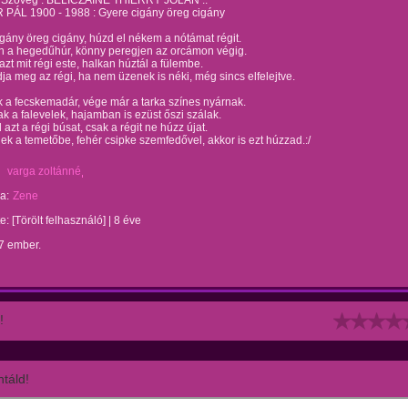
 Szöveg : BELICZAINÉ THIERRY JOLÁN ..
PÁL 1900 - 1988 : Gyere cigány öreg cigány
gány öreg cigány, húzd el nékem a nótámat régit.
n a hegedűhúr, könny peregjen az orcámon végig.
zt mit régi este, halkan húztál a fülembe.
ja meg az régi, ha nem üzenek is néki, még sincs elfelejtve.
 a fecskemadár, vége már a tarka színes nyárnak.
k a falevelek, hajamban is ezüst őszi szálak.
 azt a régi búsat, csak a régit ne húzz újat.
ek a temetőbe, fehér csipke szemfedővel, akkor is ezt húzzad.:/
varga zoltánné
a:
Zene
te:
[Törölt felhasználó]
|
8 éve
7 ember.
!
táld!