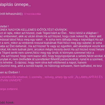
lapítás ünnepe,,
örölt felhasználó]
|
0 hozzászólás
tettel !
INEK NAGYON KELLEMES IDŐTÖLTÉST KÍVÁNOK:
z el rajta, mikor azt hiszed, csak Téged bánt az Élet... Nézz körül a világban !
az embereket, akik az utcán élnek.Ha azt hiszed, hogy csak neked fáj, mikor akit
 mással látod.Nézz meg egy vakot ... ki soha nem láthatja meg a napvilágot.Ha azt
r a sors, mikor az emberek rosszat kiabálnak Rád.Nézz meg egy süketet,
ki soha
atja az Élet dallamát...Ha azt hiszed Te vagy az egyetlen, akit akadályok veszik kör
zokat, kik nem tudnak járni, arcukon mégis mosoly derül.Ha azt hiszed rossz helyre
, s Téged senki nem szeret,Nézz meg egy árvát, ki könnyes szemmel nézi a
...Ha azt hiszed, hogy nem kapsz időt, hogy begyógyuljanak a sebek,Nézd azokat, k
hunytak el, nem ölelhették át szeretteiket !Mielőtt panaszkodnál, nyisd ki a szemed,
is lehetne...S rájössz, hogy nem sírva kell eltöltened a napot, hanem
öszönd meg, amit a sorstól kaptál, ne háborogj sohasem, Nem tudhatod, mi lesz
en az Életben !
varga zoltánné.
ódó hírek: