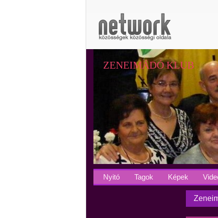
ZENEIMÁDÓ KLUB
Nyitó
Tagok
Képek
Vide
Zeneim