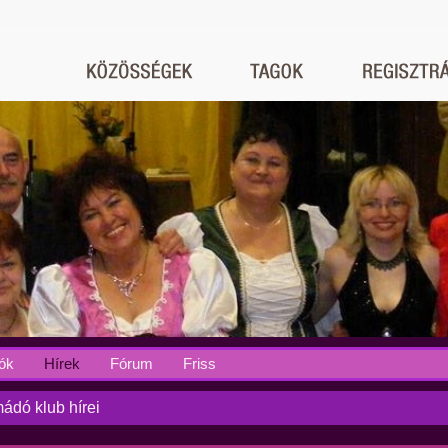
ók
Hírek
Fórum
Friss
ádó klub hírei