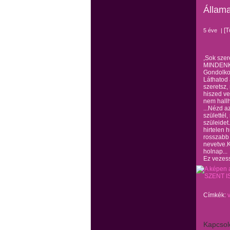
Állama
[T
5 éve
|
,Sok szere
MINDENK
Gondolkoz
Láthatod 
szeretsz,
hiszed ve
nem hallh
...Nézd a
születtél
szüleidet
hirtelen 
rosszabb 
nevetve.K
holnap...
Ez vezess
Címkék:
Kapcsol