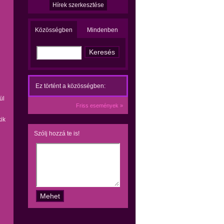
Hírek szerkesztése
Közösségben
Mindenben
Ez történt a közösségben:
ül
Friss események »
ik
Szólj hozzá te is!