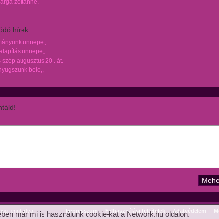
varga zoltánné.
ódó hírek:
mányunk ünnepe,,
lapítás ünnepe,,
szép augusztus 20 . át.
yugszunk bele,,
táld!
og fenntartva.
Impresszum
Felhasználási feltételek
Adatvédelem
Mé
ben már mi is használunk cookie-kat a Network.hu oldalon.