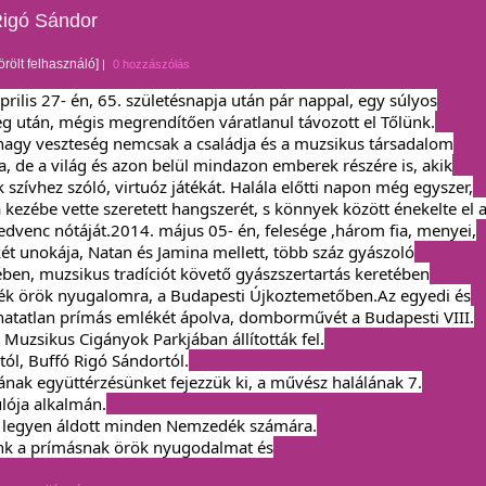
Rigó Sándor
örölt felhasználó]
|
0 hozzászólás
prilis 27- én, 65. születésnapja után pár nappal, egy súlyos
g után, mégis megrendítően váratlanul távozott el Tőlünk.
nagy veszteség nemcsak a családja és a muzsikus társadalom
, de a világ és azon belül mindazon emberek részére is, akik
 szívhez szóló, virtuóz játékát. Halála előtti napon még egyszer,
a kezébe vette szeretett hangszerét, s könnyek között énekelte el 
edvenc nótáját.
2014. május 05- én, felesége ,három fia, menyei,
 két unokája, Natan és Jamina mellett, több száz gyászoló
ében, muzsikus tradíciót követő gyászszertartás keretében
ék örök nyugalomra, a Budapesti Újkoztemetőben.
Az egyedi és
atatlan prímás emlékét ápolva, domborművét a Budapesti VIII.
i Muzsikus Cigányok Parkjában állították fel.
ól, Buffó Rigó Sándortól.
ának együttérzésünket fejezzük ki, a művész halálának 7.
lója alkalmán.
 legyen áldott minden Nemzedék számára.
nk a prímásnak örök nyugodalmat és