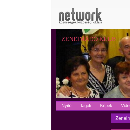
ZENEIMÁDÓ KLUB
Nyitó
Tagok
Képek
Vide
Zeneim