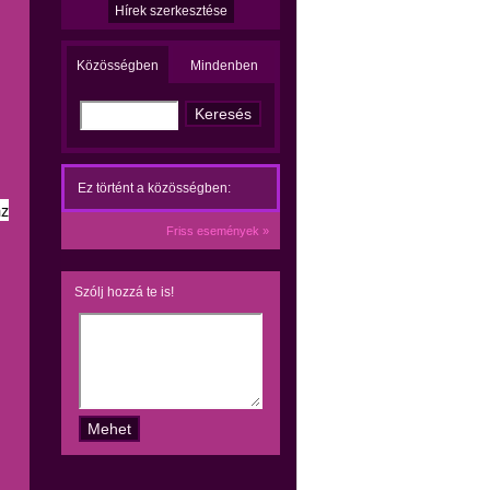
Hírek szerkesztése
Közösségben
Mindenben
Ez történt a közösségben:
az
Friss események »
Szólj hozzá te is!