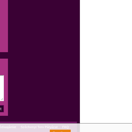
diaajánlat
Széchenyi Terv Pályázat
FAQ