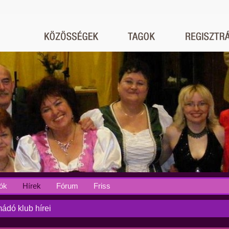
ók
Hírek
Fórum
Friss
ádó klub hírei